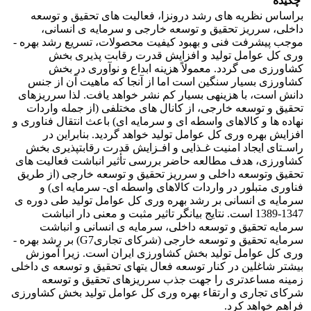
چکیده
براساس نظریه ­های رشد درون­زا، فعالیت ­های تحقیق و توسعه
داخلی، سرریز تحقیق و توسعه خارجی و سرمایه ­ی انسانی،
موجب پیشرفت فنی و بهبود کیفیت محصولات، تسریع رشد بهره ­
وری کل عوامل تولید و افزایش قدرت رقابت ­پذیری بخش
کشاورزی می ­گردد. معمولاً هزینه ابداع و نوآوری در بخش
کشاورزی بسیار سنگین است اما از آن­جا که ماهیت آن از جنس
دانش است، با هزینه­ی بسیار کم نشر خواهد یافت. لذا سرریزهای
تحقیق و توسعه خارجی، از کانال ­های مختلفی (از جمله واردات
نهاده ­ها و کالاهای واسطه ­ای و سرمایه ­ای) باعث انتقال فناوری و
افزایش بهره ­وری کل عوامل تولید خواهد گردید. بنابراین در
راسـتای ایجاد امنیت غـذایی و افـزایش قدرت رقابت­پذیری بخش
کشاورزی، هدف مطالعه حاضر بررسی تأثیر انباشت فعالیت ­های
تحقیق وتوسعه داخلی و سرریز تحقیق و توسعه خارجی (از طریق
فناوری متبلور در واردات کالاهای واسطه ­ای- سرمایه­ ای) و
سرمایه ­ی انسانی بر رشد بهره­ وری کل عوامل تولید طی دوره ­ی
1347-1389 است. نتایج بیانگر تاثیر مثبت و معنی­ دار انباشت
سرمایه تحقیق و توسعه داخلی، سرمایه ­ی انسانی و انباشت
سرمایه تحقیق و توسعه خارجی (شرکای تجاریG7) بر رشد بهره ­
وری کل عوامل تولید بخش کشاورزی ایران است. زیرا آموزش
بیشتر شاغلین در کنار توسعه فعال یت­های تحقیق و توسعه ­ی داخلی
زمینه مساعدتری را جهت جذب سرریزهای تحقیق و توسعه
شرکای تجاری و ارتقاء بهره­ وری کل عوامل تولید بخش کشاورزی
فراهم خواهد کرد.