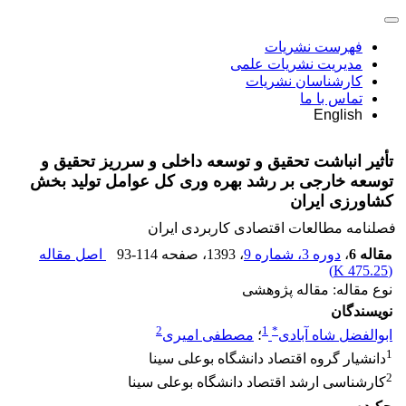
فهرست نشریات
مدیریت نشریات علمی
کارشناسان نشریات
تماس با ما
English
تأثیر انباشت تحقیق و توسعه داخلی و سرریز تحقیق و
توسعه خارجی بر رشد بهره وری کل عوامل تولید بخش
کشاورزی ایران
فصلنامه مطالعات اقتصادی کاربردی ایران
مقاله 6
،
دوره 3، شماره 9
، 1393
، صفحه
93-114
اصل مقاله
)
475.25 K
(
نوع مقاله: مقاله پژوهشی
نویسندگان
2
1
*
ابوالفضل شاه آبادی
؛
مصطفی امیری
1
دانشیار گروه اقتصاد دانشگاه بوعلی سینا
2
کارشناسی ارشد اقتصاد دانشگاه بوعلی سینا